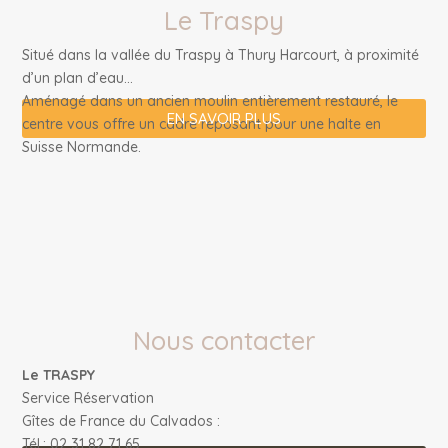
Le Traspy
Situé dans la vallée du Traspy à Thury Harcourt, à proximité
d’un plan d’eau…
Aménagé dans un ancien moulin entièrement restauré, le
EN SAVOIR PLUS
centre vous offre un cadre reposant pour une halte en
Suisse Normande.
Nous contacter
Le TRASPY
Service Réservation
Gîtes de France du Calvados :
Tél.: 02 31 82 71 65